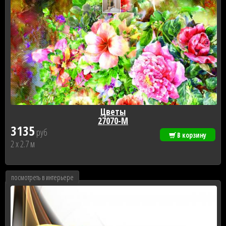
Цветы
27070-М
3135
руб
В корзину
2 x 2.7 м
посмотреть в интерьере