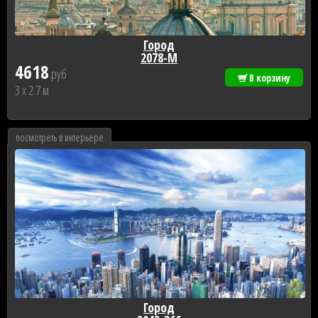
Город
2078-М
4618
руб
В корзину
3 x 2.7 м
посмотреть в интерьере
Город