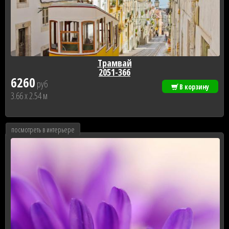
Трамвай
2051-366
6260
руб
В корзину
3.66 x 2.54 м
посмотреть в интерьере