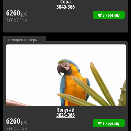
Сова
3040-366
6260
руб
В корзину
3.66 x 2.54 м
посмотреть в интерьере
Попугай
3025-366
6260
руб
В корзину
3.66 x 2.54 м