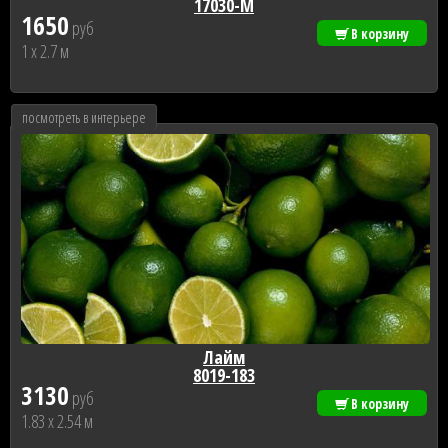
17030-М
1650
руб
В корзину
1 x 2.7 м
посмотреть в интерьере
Лайм
8019-183
3130
руб
В корзину
1.83 x 2.54 м