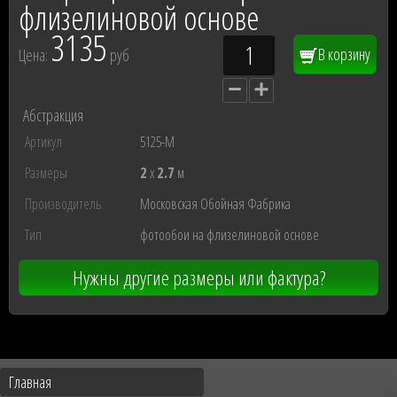
флизелиновой основе
3135
В корзину
Цена:
руб
Абстракция
Артикул
5125-М
Размеры
2
x
2.7
м
Производитель
Московская Обойная Фабрика
Тип
фотообои на флизелиновой основе
Нужны другие размеры или фактура?
Главная