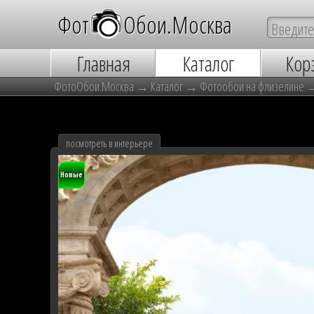
Фот
о
Обои.Москва
Главная
Каталог
Кор
ФотоОбои.Москва
→
Каталог
→
Фотообои на флизелине
посмотреть в интерьере
Новые