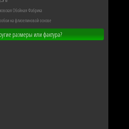
2.7
м
ковская Обойная Фабрика
ообои на флизелиновой основе
угие размеры или фактура?