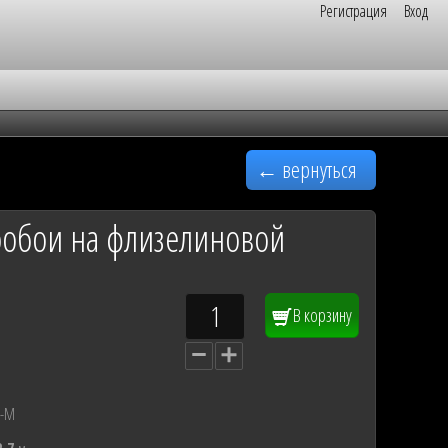
Регистрация
Вход
← вернуться
ообои на флизелиновой
В корзину
2-М