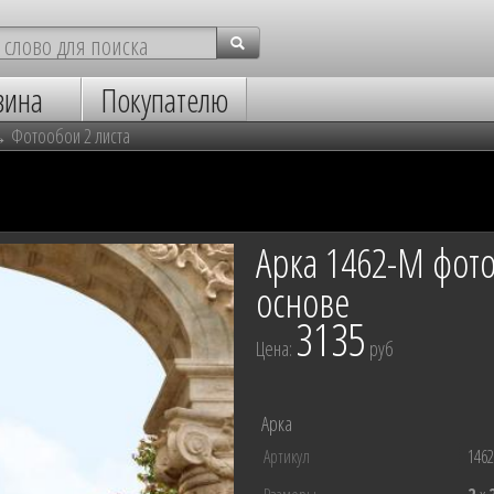
зина
Покупателю
→
Фотообои 2 листа
Арка 1462-М фот
основе
3135
Цена:
руб
Арка
Артикул
146