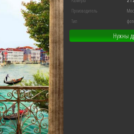
Размеры
2
x
Производитель
Мос
Тип
фот
Нужны др