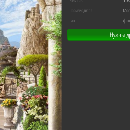
Размеры
1.9
Производитель
Мос
Тип
фот
Нужны др