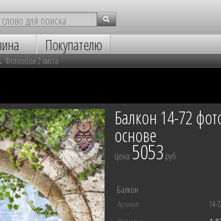
зина
Покупателю
→
Фотообои 2 листа
Балкон 14-72 фо
основе
5053
Цена:
руб
Балкон
Артикул
14-7