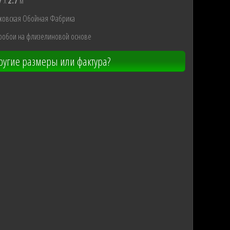
7
x
2.7
м
ковская Обойная Фабрика
ообои на флизелиновой основе
угие размеры или фактура?