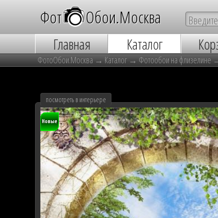
Фот
о
Обои.Москва
Главная
Каталог
Кор
ФотоОбои.Москва
→
Каталог
→
Фотообои на флизелине
посмотреть в интерьере
Новые