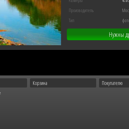
Размеры
4.0
Производитель
Мос
Тип
фот
Нужны др
Корзина
Покупателю
е