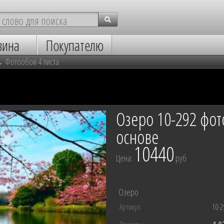
зина
Покупателю
→
Фотообои 4 листа
Озеро 10-292 фо
основе
10440
Цена:
руб
Озеро
Артикул
10-2