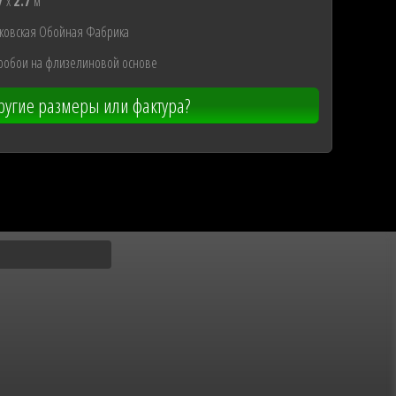
7
x
2.7
м
ковская Обойная Фабрика
ообои на флизелиновой основе
угие размеры или фактура?