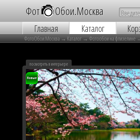
Фот
о
Обои.Москва
Главная
Каталог
Кор
ФотоОбои.Москва
→
Каталог
→
Фотообои на флизелине
посмотреть в интерьере
Новые