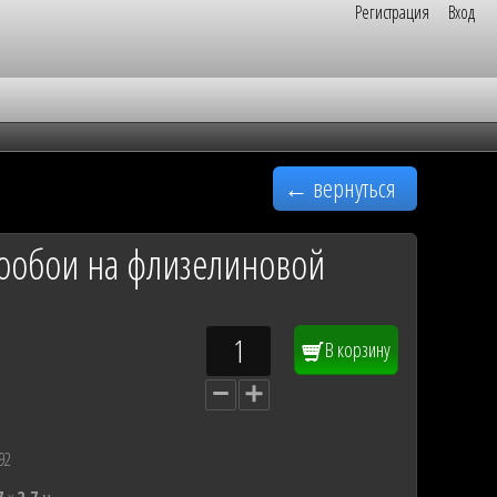
Регистрация
Вход
← вернуться
тообои на флизелиновой
В корзину
92