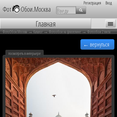
Регистрация
Вход
Фот
о
Обои.Москва
Главная
→
→
→
Каталог
ФотоОбои.Москва
Каталог
Фотообои на флизелине
Фотообои 2 листа
▼
Корзина
← вернуться
Покупателю
посмотреть в интерьере