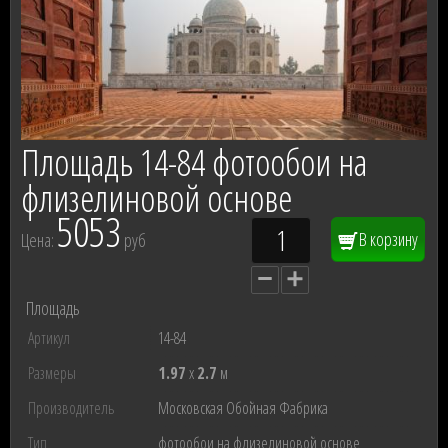
Площадь 14-84 фотообои на
флизелиновой основе
5053
В корзину
Цена:
руб
Площадь
Артикул
14-84
Размеры
1.97
x
2.7
м
Производитель
Московская Обойная Фабрика
Тип
фотообои на флизелиновой основе